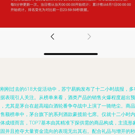
在刚刚过去的618大促活动中，苏宁易购发布了十二小时战报，多
数据表现引人关注。从榜单来看，酒类产品的销售火爆程度超出
期，尤其是茅台在超高端白酒轮番争夺战中上演了一骑绝尘。商
销售额榜单中，茅台旗下的系列酒款豪揽前七席。仅就十二小时
具体成绩而言，TOP7基本由其精准下探供需的商品构成，主流形
稳固并且抢夺大量资金流向的表现无出其右。配合礼品与增开的