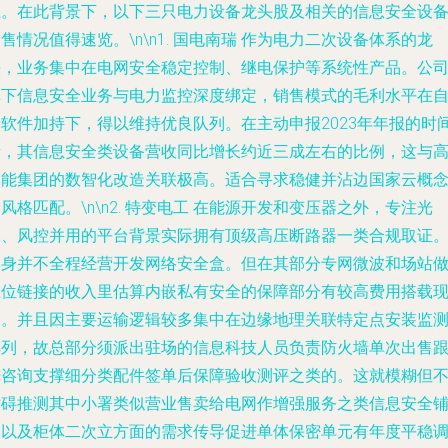
应。在此背景下，以下三只电力设备龙头股及相关的信息安全设
售情况值得速览。\n\n1.
国电南瑞
作为电力二次设备体系的龙
头，业务集中在电网安全稳定控制、继电保护等系统性产品。公
旗下信息安全业务与电⼒监控深度绑定，销售模式的毛利水平在
研软件加持下，得以维持优良队列。在主动申报2023年年报的时
段，其信息安全类设备营收同比增长约近三成左右的比例，这与
耗能集团的数智化改造关联极高。适合寻求稳健并沾边国家云概
风格匹配。\n\n2.
特变电工
在能源开发和变压器之外，专注光
伏、风控并用的平台背景实际拥有顶级高压断路器一类合规取证
本身并不全程经营开发网络安全盒。但在其部分专网微波和场站
上位链接的收入里估算内嵌私有安全的保障部分有较高费⽤搭载
象。并且因主要运输逻辑较多集中在边缘地理关联特定点安装监
阵列，故总部分须派出驻场的信息科技人员负责防火墙单次出售
进咨询支撑细分类配件签单后保障验收测评之类的。这就模糊但
妨碍推测其中小署类似营业售卖给电网作增强服务之类信息安全
户以及柜体二次立方面的需求传导促进单体保密单元有年度平稳