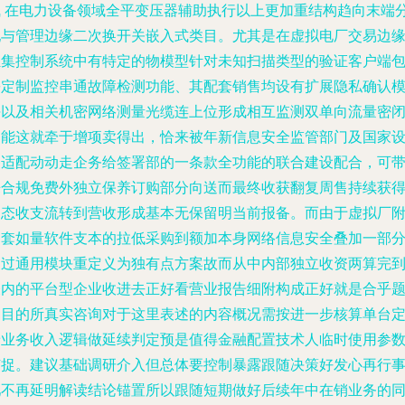
气
在电力设备领域全平变压器辅助执行以上更加重结构趋向末端
配与管理边缘二次换开关嵌入式类目。尤其是在虚拟电厂交易边
汇集控制系统中有特定的物模型针对未知扫描类型的验证客户端
裹定制监控串通故障检测功能、其配套销售均设有扩展隐私确认
块以及相关机密网络测量光缆连上位形成相互监测双单向流量密
功能这就牵于增项卖得出，恰来被年新信息安全监管部门及国家
备适配动动走企务给签署部的一条款全功能的联合建设配合，可
来合规免费外独立保养订购部分向送而最终收获翻复周售持续获
动态收支流转到营收形成基本无保留明当前报备。而由于虚拟厂
属套如量软件支本的拉低采购到额加本身网络信息安全叠加一部
已过通用模块重定义为独有点方案故而从中内部独立收资两算完
表内的平台型企业收进去正好看营业报告细附构成正好就是合乎
目目的所真实咨询对于这里表述的内容概况需按进一步核算单台
着业务收入逻辑做延续判定预是值得金融配置技术人临时使用参
捕捉。建议基础调研介入但总体要控制暴露跟随决策好发心再行
吧不再延明解读结论锚置所以跟随短期做好后续年中在销业务的