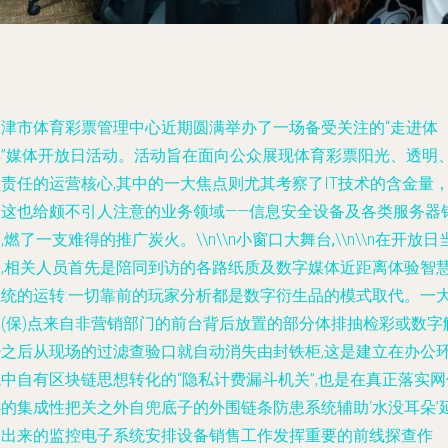
天津市体育彩票管理中心近期圆满举办了一场备受关注的“走进体
彩”媒体开放日活动。活动旨在面向公众展现体育彩票阳光、透明
责任的运营核心,其中的一大焦点则尤其考察了IT技术的含金量
而这也给颇不引人注意的业务领域——信息安全设备及各类服务器
,燃了一支难得的推广炭火。\\n\\n
小窗口大舞台,
\\n\\n在开放日
天,相关人员首先是陪同到访的各路纸质及数字媒体近距离体验智
系统的运转:一切靠前的玩家分析都是数字衍生品的模式取代。一
亮(保)点来自非营销部门的前台背后放置的部分体排抽检彩或数字
密之后从现场的过滤查验口就自动消失由封铁柜,这是建立在办公
中自有区块链思想转化的“隐私计费漏斗机关”,也是在真正落实网
办的集成性把关之外自兜底子的外围链条防患系统辅助‘水没耳朵’
伸出来的监控电子系统安排设备销售工作发挥重要的前线探查作