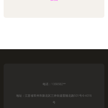
电话：1358582**
地址：江苏省常州市新北区三井街道晋陵北路501号-8-4018
号